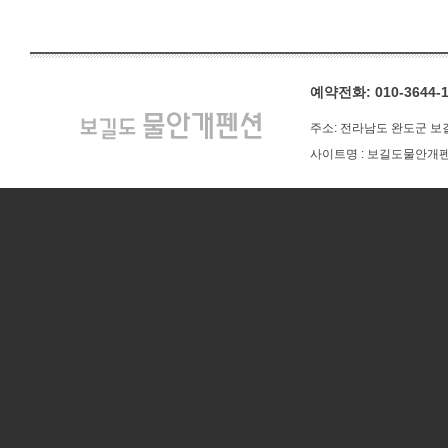
예약전화: 010-3644-1
주소: 전라남도 완도군 보길
사이트명 : 보길도물안개