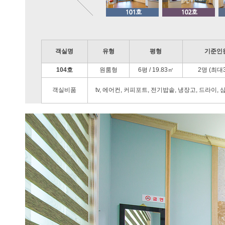
객실명
유형
평형
기준인
104호
원룸형
6평 / 19.83㎡
2명 (최대
객실비품
tv, 에어컨, 커피포트, 전기밥솥, 냉장고, 드라이,